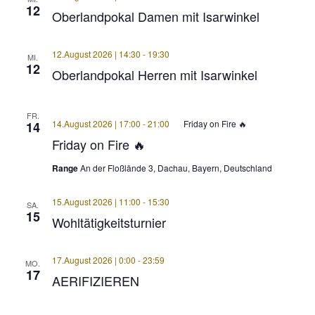
12
Oberlandpokal Damen mit Isarwinkel
12.August 2026 | 14:30
-
19:30
MI.
12
Oberlandpokal Herren mit Isarwinkel
FR.
14.August 2026 | 17:00
-
21:00
Friday on Fire 🔥
14
Friday on Fire 🔥
Range
An der Floßlände 3, Dachau, Bayern, Deutschland
15.August 2026 | 11:00
-
15:30
SA.
15
Wohltätigkeitsturnier
17.August 2026 | 0:00
-
23:59
MÜNCHNER KREI
MO.
17
AERIFIZIEREN
Club- Nr. 8816
An der Floßlände 3, 85221 Dachau
Spieltage im GC Dac