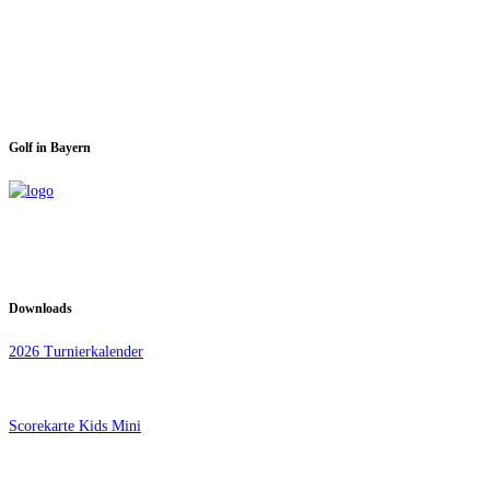
Spieltage im GC Dachau:
Montag & Mittwoch
Golf in Bayern
Downloads
2026 Turnierkalender
Scorekarte Kids Mini