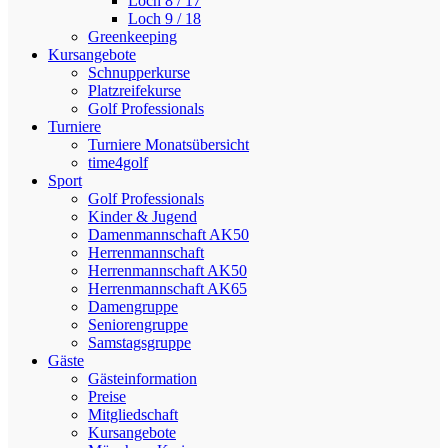
Loch 8 / 17
Loch 9 / 18
Greenkeeping
Kursangebote
Schnupperkurse
Platzreifekurse
Golf Professionals
Turniere
Turniere Monatsübersicht
time4golf
Sport
Golf Professionals
Kinder & Jugend
Damenmannschaft AK50
Herrenmannschaft
Herrenmannschaft AK50
Herrenmannschaft AK65
Damengruppe
Seniorengruppe
Samstagsgruppe
Gäste
Gästeinformation
Preise
Mitgliedschaft
Kursangebote