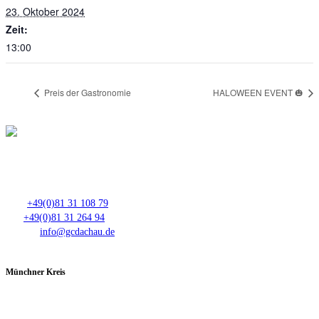
23. Oktober 2024
Zeit:
13:00
Preis der Gastronomie
HALOWEEN EVENT 🎃
Club- Nr. 8816
An der Floßlände 3, 85221 Dachau
Tel.:
+49(0)81 31 108 79
Fax:
+49(0)81 31 264 94
E-Mail:
info@gcdachau.de
Münchner Kreis