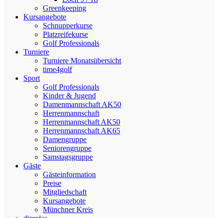
Greenkeeping
Kursangebote
Schnupperkurse
Platzreifekurse
Golf Professionals
Turniere
Turniere Monatsübersicht
time4golf
Sport
Golf Professionals
Kinder & Jugend
Damenmannschaft AK50
Herrenmannschaft
Herrenmannschaft AK50
Herrenmannschaft AK65
Damengruppe
Seniorengruppe
Samstagsgruppe
Gäste
Gästeinformation
Preise
Mitgliedschaft
Kursangebote
Münchner Kreis