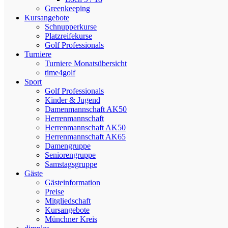
Greenkeeping
Kursangebote
Schnupperkurse
Platzreifekurse
Golf Professionals
Turniere
Turniere Monatsübersicht
time4golf
Sport
Golf Professionals
Kinder & Jugend
Damenmannschaft AK50
Herrenmannschaft
Herrenmannschaft AK50
Herrenmannschaft AK65
Damengruppe
Seniorengruppe
Samstagsgruppe
Gäste
Gästeinformation
Preise
Mitgliedschaft
Kursangebote
Münchner Kreis