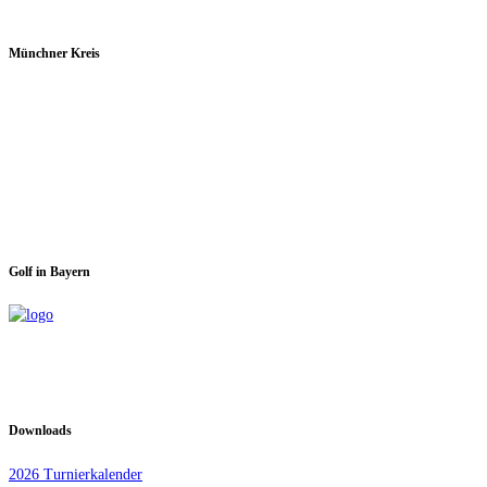
Münchner Kreis
Spieltage im GC Dachau:
Montag & Mittwoch
Golf in Bayern
Downloads
2026 Turnierkalender