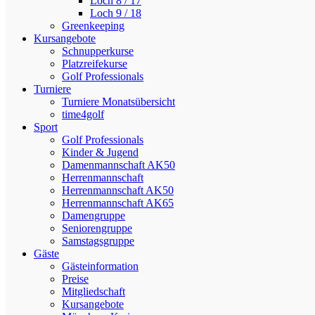
Loch 8 / 17
Loch 9 / 18
Greenkeeping
Kursangebote
Schnupperkurse
Platzreifekurse
Golf Professionals
Turniere
Turniere Monatsübersicht
time4golf
Sport
Golf Professionals
Kinder & Jugend
Damenmannschaft AK50
Herrenmannschaft
Herrenmannschaft AK50
Herrenmannschaft AK65
Damengruppe
Seniorengruppe
Samstagsgruppe
Gäste
Gästeinformation
Preise
Mitgliedschaft
Kursangebote