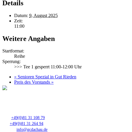
Details
Datum:
9. August 2025
Zeit:
11:00
Weitere Angaben
Startformat:
Reihe
Sperrung:
>>> Tee 1 gesperrt 11:00-12:00 Uhr
«
Senioren Spezial in Gut Rieden
Preis des Vorstands
»
Club- Nr. 8816
An der Floßlände 3, 85221 Dachau
Tel.:
+49(0)81 31 108 79
Fax:
+49(0)81 31 264 94
E-Mail:
info@gcdachau.de