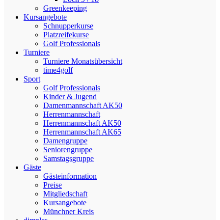
Greenkeeping
Kursangebote
Schnupperkurse
Platzreifekurse
Golf Professionals
Turniere
Turniere Monatsübersicht
time4golf
Sport
Golf Professionals
Kinder & Jugend
Damenmannschaft AK50
Herrenmannschaft
Herrenmannschaft AK50
Herrenmannschaft AK65
Damengruppe
Seniorengruppe
Samstagsgruppe
Gäste
Gästeinformation
Preise
Mitgliedschaft
Kursangebote
Münchner Kreis