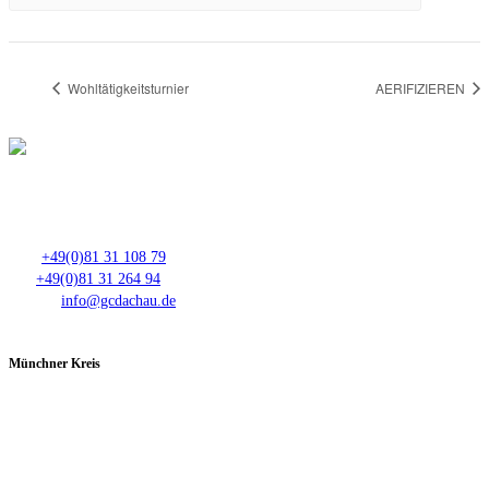
Wohltätigkeitsturnier
AERIFIZIEREN
Club- Nr. 8816
An der Floßlände 3, 85221 Dachau
Tel.:
+49(0)81 31 108 79
Fax:
+49(0)81 31 264 94
E-Mail:
info@gcdachau.de
Münchner Kreis
Spieltage im GC Dachau:
Montag & Mittwoch