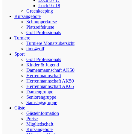
Loch 8 / 17
Loch 9 / 18
Greenkeeping
Kursangebote
Schnupperkurse
Platzreifekurse
Golf Professionals
Turniere
Turniere Monatsübersicht
time4golf
Sport
Golf Professionals
Kinder & Jugend
Damenmannschaft AK50
Herrenmannschaft
Herrenmannschaft AK50
Herrenmannschaft AK65
Damengruppe
Seniorengruppe
Samstagsgruppe
Gäste
Gästeinformation
Preise
Mitgliedschaft
Kursangebote