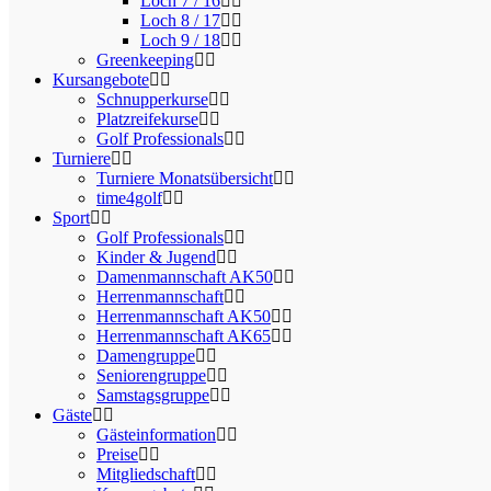
Loch 7 / 16
Loch 8 / 17
Loch 9 / 18
Greenkeeping
Kursangebote
Schnupperkurse
Platzreifekurse
Golf Professionals
Turniere
Turniere Monatsübersicht
time4golf
Sport
Golf Professionals
Kinder & Jugend
Damenmannschaft AK50
Herrenmannschaft
Herrenmannschaft AK50
Herrenmannschaft AK65
Damengruppe
Seniorengruppe
Samstagsgruppe
Gäste
Gästeinformation
Preise
Mitgliedschaft