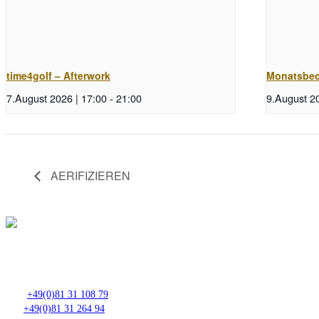
time4golf – Afterwork
Monatsbec
7.August 2026 | 17:00
-
21:00
9.August 20
AERIFIZIEREN
Club- Nr. 8816
An der Floßlände 3, 85221 Dachau
Tel.:
+49(0)81 31 108 79
Fax:
+49(0)81 31 264 94