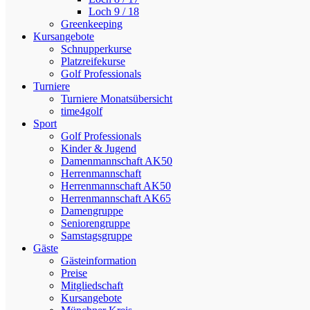
Loch 9 / 18
Greenkeeping
Kursangebote
Schnupperkurse
Platzreifekurse
Golf Professionals
Turniere
Turniere Monatsübersicht
time4golf
Sport
Golf Professionals
Kinder & Jugend
Damenmannschaft AK50
Herrenmannschaft
Herrenmannschaft AK50
Herrenmannschaft AK65
Damengruppe
Seniorengruppe
Samstagsgruppe
Gäste
Gästeinformation
Preise
Mitgliedschaft
Kursangebote