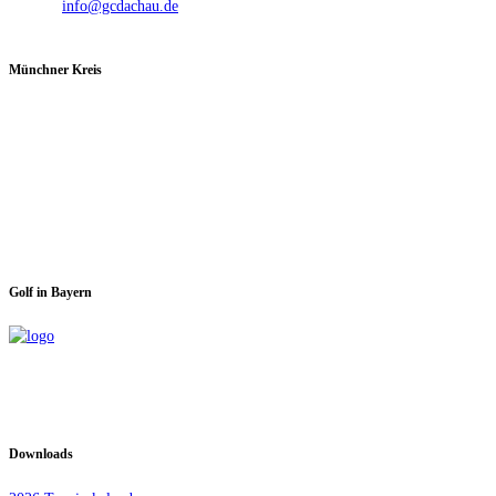
E-Mail:
info@gcdachau.de
Münchner Kreis
Spieltage im GC Dachau:
Montag & Mittwoch
Golf in Bayern
Downloads