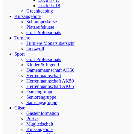
Loch 8 / 17
Loch 9 / 18
Greenkeeping
Kursangebote
Schnupperkurse
Platzreifekurse
Golf Professionals
Turniere
Turniere Monatsübersicht
time4golf
Sport
Golf Professionals
Kinder & Jugend
Damenmannschaft AK50
Herrenmannschaft
Herrenmannschaft AK50
Herrenmannschaft AK65
Damengruppe
Seniorengruppe
Samstagsgruppe
Gäste
Gästeinformation
Preise
Mitgliedschaft
Kursangebote