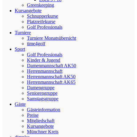
Greenkeeping
Kursangebote
Schnupperkurse
Platzreifekurse
Golf Professionals
Turniere
Turniere Monatsübersicht
time4golf
Sport
Golf Professionals
Kinder & Jugend
Damenmannschaft AK50
Herrenmannschaft
Herrenmannschaft AK50
Herrenmannschaft AK65
Damengruppe
Seniorengruppe
Samstagsgruppe
Gäste
Gästeinformation
Preise
Mitgliedschaft
Kursangebote
Münchner Kreis