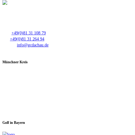
Club- Nr. 8816
An der Floßlände 3, 85221 Dachau
Tel.:
+49(0)81 31 108 79
Fax:
+49(0)81 31 264 94
E-Mail:
info@gcdachau.de
Münchner Kreis
Spieltage im GC Dachau:
Montag & Mittwoch
Golf in Bayern