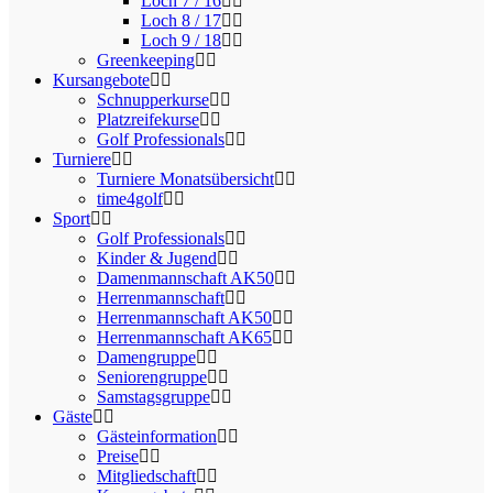
Loch 7 / 16
Loch 8 / 17
Loch 9 / 18
Greenkeeping
Kursangebote
Schnupperkurse
Platzreifekurse
Golf Professionals
Turniere
Turniere Monatsübersicht
time4golf
Sport
Golf Professionals
Kinder & Jugend
Damenmannschaft AK50
Herrenmannschaft
Herrenmannschaft AK50
Herrenmannschaft AK65
Damengruppe
Seniorengruppe
Samstagsgruppe
Gäste
Gästeinformation
Preise
Mitgliedschaft