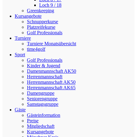
Loch 9 / 18
Greenkeeping
Kursangebote
Schnupperkurse
Platzreifekurse
Golf Professionals
Turniere
Turniere Monatsübersicht
time4golf
Sport
Golf Professionals
Kinder & Jugend
Damenmannschaft AK50
Herrenmannschaft
Herrenmannschaft AK50
Herrenmannschaft AK65
Damengruppe
Seniorengruppe
Samstagsgruppe
Gäste
Gästeinformation
Preise
Mitgliedschaft
Kursangebote