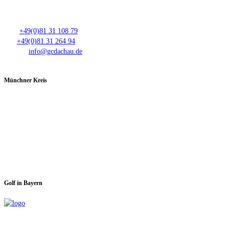
Club- Nr. 8816
An der Floßlände 3, 85221 Dachau
Tel.:
+49(0)81 31 108 79
Fax:
+49(0)81 31 264 94
E-Mail:
info@gcdachau.de
Münchner Kreis
Spieltage im GC Dachau:
Montag & Mittwoch
Golf in Bayern