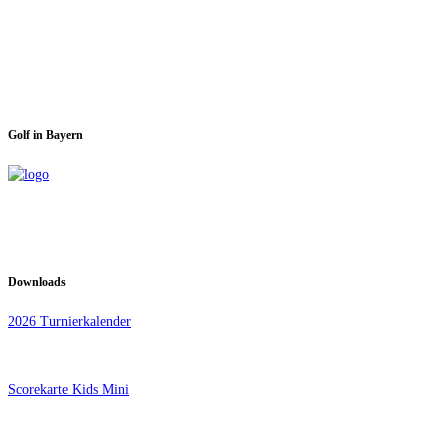
Spieltage im GC Dachau:
Montag & Mittwoch
Golf in Bayern
Downloads
2026 Turnierkalender
Scorekarte Kids Mini