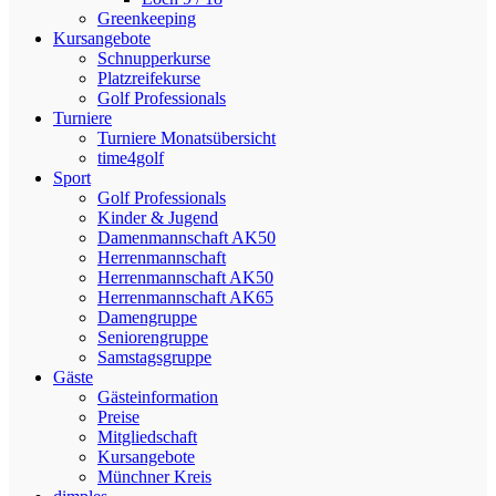
Greenkeeping
Kursangebote
Schnupperkurse
Platzreifekurse
Golf Professionals
Turniere
Turniere Monatsübersicht
time4golf
Sport
Golf Professionals
Kinder & Jugend
Damenmannschaft AK50
Herrenmannschaft
Herrenmannschaft AK50
Herrenmannschaft AK65
Damengruppe
Seniorengruppe
Samstagsgruppe
Gäste
Gästeinformation
Preise
Mitgliedschaft
Kursangebote
Münchner Kreis