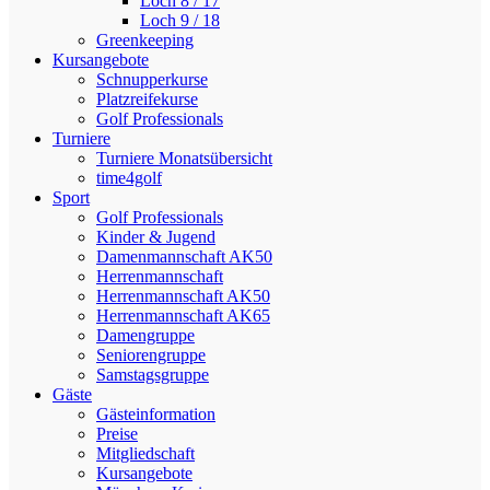
Loch 8 / 17
Loch 9 / 18
Greenkeeping
Kursangebote
Schnupperkurse
Platzreifekurse
Golf Professionals
Turniere
Turniere Monatsübersicht
time4golf
Sport
Golf Professionals
Kinder & Jugend
Damenmannschaft AK50
Herrenmannschaft
Herrenmannschaft AK50
Herrenmannschaft AK65
Damengruppe
Seniorengruppe
Samstagsgruppe
Gäste
Gästeinformation
Preise
Mitgliedschaft
Kursangebote