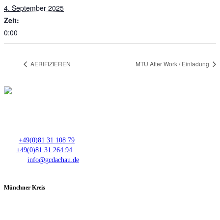
4. September 2025
Zeit:
0:00
AERIFIZIEREN
MTU After Work / Einladung
Club- Nr. 8816
An der Floßlände 3, 85221 Dachau
Tel.:
+49(0)81 31 108 79
Fax:
+49(0)81 31 264 94
E-Mail:
info@gcdachau.de
Münchner Kreis