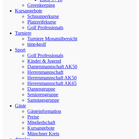
Greenkeeping
Kursangebote
Schnupperkurse
Platzreifekurse
Golf Professionals
Turniere
Turniere Monatsübersicht
time4golf
Sport
Golf Professionals
Kinder & Jugend
Damenmannschaft AK50
Herrenmannschaft
Herrenmannschaft AK50
Herrenmannschaft AK65
Damengruppe
Seniorengruppe
Samstagsgruppe
Gäste
Gästeinformation
Preise
Mitgliedschaft
Kursangebote
Münchner Kreis