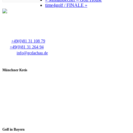
time4golf / FINALE
»
Club- Nr. 8816
An der Floßlände 3, 85221 Dachau
Tel.:
+49(0)81 31 108 79
Fax:
+49(0)81 31 264 94
E-Mail:
info@gcdachau.de
Münchner Kreis
Spieltage im GC Dachau:
Montag & Mittwoch
Golf in Bayern