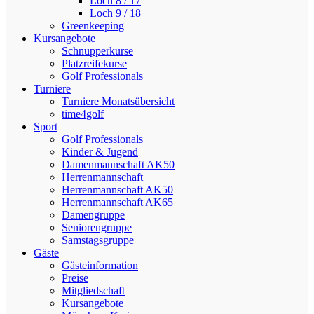
Loch 8 / 17
Loch 9 / 18
Greenkeeping
Kursangebote
Schnupperkurse
Platzreifekurse
Golf Professionals
Turniere
Turniere Monatsübersicht
time4golf
Sport
Golf Professionals
Kinder & Jugend
Damenmannschaft AK50
Herrenmannschaft
Herrenmannschaft AK50
Herrenmannschaft AK65
Damengruppe
Seniorengruppe
Samstagsgruppe
Gäste
Gästeinformation
Preise
Mitgliedschaft
Kursangebote