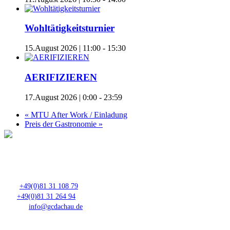
Wohltätigkeitsturnier
15.August 2026 | 11:00
-
15:30
AERIFIZIEREN
17.August 2026 | 0:00
-
23:59
«
MTU After Work / Einladung
Preis der Gastronomie
»
Club- Nr. 8816
An der Floßlände 3, 85221 Dachau
Tel.:
+49(0)81 31 108 79
Fax:
+49(0)81 31 264 94
E-Mail:
info@gcdachau.de