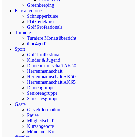
Greenkeeping
Kursangebote
Schnupperkurse
Platzreifekurse
Golf Professionals
Turniere
Turniere Monatsübersicht
time4golf
Sport
Golf Professionals
Kinder & Jugend
Damenmannschaft AK50
Herrenmannschaft
Herrenmannschaft AK50
Herrenmannschaft AK65
Damengruppe
Seniorengruppe
Samstagsgruppe
Gäste
Gästeinformation
Preise
Mitgliedschaft
Kursangebote
Münchner Kreis