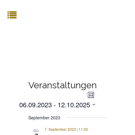
Veranstaltungen
Veranstaltung
ANSICHTE
Liste
Ansichten-
06.09.2023
 - 
12.10.2025
Navigation
NAVIGATI
Datum
September 2023
wählen.
7. September 2023 | 11:00
DO.