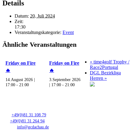
Details
Datum:
20. Juli 2024
Zeit:
17:30
Veranstaltungskategorie:
Event
Ähnliche Veranstaltungen
«
time4golf Trophy /
Friday on Fire
Friday on Fire
Race2Portugal
🔥
🔥
DGL Bezirkliga
Herren
»
14.August 2026 |
3.September 2026
17:00
-
21:00
| 17:00
-
21:00
Club- Nr. 8816
An der Floßlände 3, 85221 Dachau
Tel.:
+49(0)81 31 108 79
Fax:
+49(0)81 31 264 94
E-Mail:
info@gcdachau.de