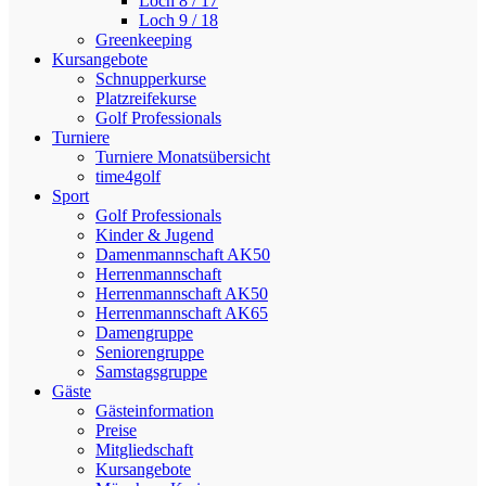
Loch 8 / 17
Loch 9 / 18
Greenkeeping
Kursangebote
Schnupperkurse
Platzreifekurse
Golf Professionals
Turniere
Turniere Monatsübersicht
time4golf
Sport
Golf Professionals
Kinder & Jugend
Damenmannschaft AK50
Herrenmannschaft
Herrenmannschaft AK50
Herrenmannschaft AK65
Damengruppe
Seniorengruppe
Samstagsgruppe
Gäste
Gästeinformation
Preise
Mitgliedschaft
Kursangebote