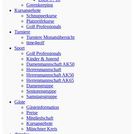
Greenkeeping
Kursangebote
Schnupperkurse
Platzreifekurse
Golf Professionals
Turniere
Turniere Monatsübersicht
time4golf
Sport
Golf Professionals
Kinder & Jugend
Damenmannschaft AK50
Herrenmannschaft
Herrenmannschaft AK50
Herrenmannschaft AK65
Damengruppe
Seniorengruppe
Samstagsgruppe
Gäste
Gästeinformation
Preise
Mitgliedschaft
Kursangebote
Münchner Kreis