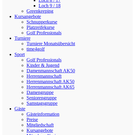
Loch 8 / 17
Loch 9 / 18
Greenkeeping
Kursangebote
Schnupperkurse
Platzreifekurse
Golf Professionals
Turniere
Turniere Monatsübersicht
time4golf
Sport
Golf Professionals
Kinder & Jugend
Damenmannschaft AK50
Herrenmannschaft
Herrenmannschaft AK50
Herrenmannschaft AK65
Damengruppe
Seniorengruppe
Samstagsgruppe
Gäste
Gästeinformation
Preise
Mitgliedschaft
Kursangebote