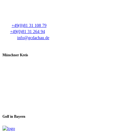
Club- Nr. 8816
An der Floßlände 3, 85221 Dachau
Tel.:
+49(0)81 31 108 79
Fax:
+49(0)81 31 264 94
E-Mail:
info@gcdachau.de
Münchner Kreis
Spieltage im GC Dachau:
Montag & Mittwoch
Golf in Bayern