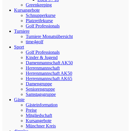
Greenkeeping
Kursangebote
Schnupperkurse
Platzreifekurse
Golf Professionals
Turniere
Turniere Monatsübersicht
time4golf
Sport
Golf Professionals
Kinder & Jugend
Damenmannschaft AK50
Herrenmannschaft
Herrenmannschaft AK50
Herrenmannschaft AK65
Damengruppe
Seniorengruppe
Samstagsgruppe
Gäste
Gästeinformation
Preise
Mitgliedschaft
Kursangebote
Münchner Kreis