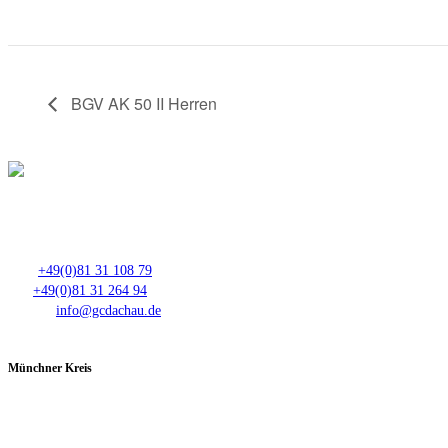
BGV AK 50 II Herren
Club- Nr. 8816
An der Floßlände 3, 85221 Dachau
Tel.:
+49(0)81 31 108 79
Fax:
+49(0)81 31 264 94
E-Mail:
info@gcdachau.de
Münchner Kreis
Spieltage im GC Dachau: