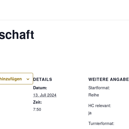
schaft
hinzufügen
DETAILS
WEITERE ANGAB
Datum:
Startformat:
13. Juli 2024
Reihe
Zeit:
HC relevant:
7:50
ja
Turnierformat: