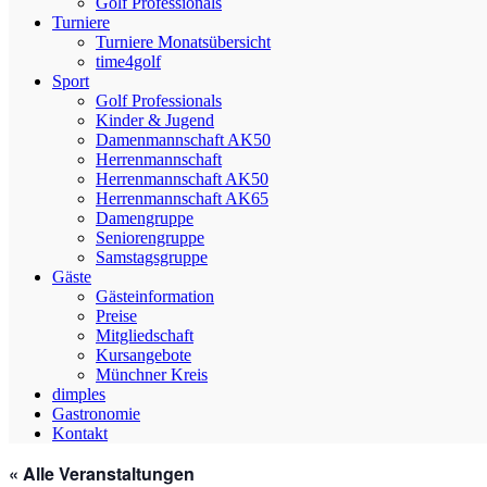
Golf Professionals
Turniere
Turniere Monatsübersicht
time4golf
Sport
Golf Professionals
Kinder & Jugend
Damenmannschaft AK50
Herrenmannschaft
Herrenmannschaft AK50
Herrenmannschaft AK65
Damengruppe
Seniorengruppe
Samstagsgruppe
Gäste
Gästeinformation
Preise
Mitgliedschaft
Kursangebote
Münchner Kreis
dimples
Gastronomie
Kontakt
« Alle Veranstaltungen