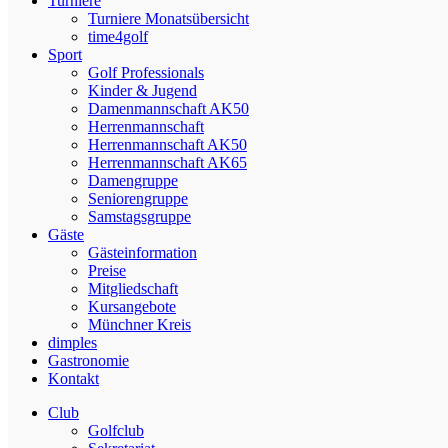
Turniere
Turniere Monatsübersicht
time4golf
Sport
Golf Professionals
Kinder & Jugend
Damenmannschaft AK50
Herrenmannschaft
Herrenmannschaft AK50
Herrenmannschaft AK65
Damengruppe
Seniorengruppe
Samstagsgruppe
Gäste
Gästeinformation
Preise
Mitgliedschaft
Kursangebote
Münchner Kreis
dimples
Gastronomie
Kontakt
Club
Golfclub