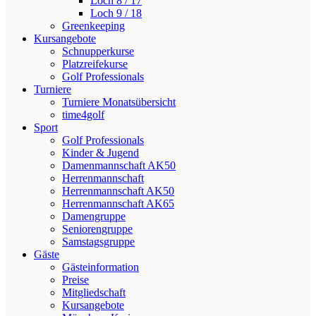
Loch 8 / 17
Loch 9 / 18
Greenkeeping
Kursangebote
Schnupperkurse
Platzreifekurse
Golf Professionals
Turniere
Turniere Monatsübersicht
time4golf
Sport
Golf Professionals
Kinder & Jugend
Damenmannschaft AK50
Herrenmannschaft
Herrenmannschaft AK50
Herrenmannschaft AK65
Damengruppe
Seniorengruppe
Samstagsgruppe
Gäste
Gästeinformation
Preise
Mitgliedschaft
Kursangebote