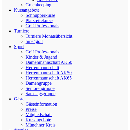
Greenkeeping
Kursangebote
Schnupperkurse
Platzreifekurse
Golf Professionals
Turniere
Turniere Monatsübersicht
time4golf
Sport
Golf Professionals
Kinder & Jugend
Damenmannschaft AK50
Herrenmannschaft
Herrenmannschaft AK50
Herrenmannschaft AK65
Damengruppe
Seniorengruppe
Samstagsgruppe
Gäste
Gästeinformation
Preise
Mitgliedschaft
Kursangebote
Münchner Kreis