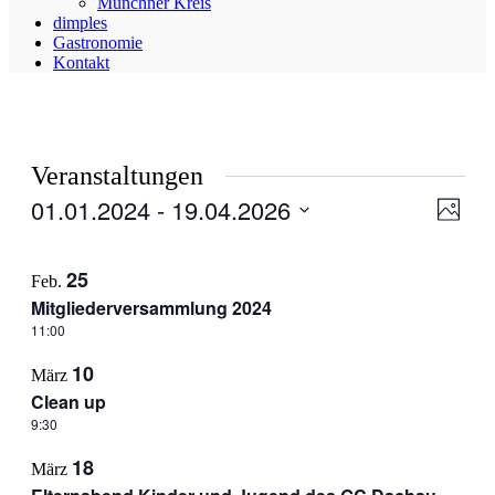
Münchner Kreis
dimples
Gastronomie
Kontakt
Veranstaltungen
01.01.2024
 - 
19.04.2026
Ansic
Veran
Foto
Ansic
Navig
Datum
Navig
List
auswählen.
25
Feb.
of
Mitgliederversammlung 2024
Veranstaltungen
11:00
in
10
Photo
März
Clean up
View
9:30
18
März