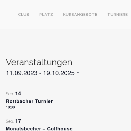
CLUB
PLATZ
KURSANGEBOTE
TURNIERE
Veranstaltungen
11.09.2023
 - 
19.10.2025
Datum
LIST
auswählen.
14
Sep.
OF
Rottbacher Turnier
VERANSTALTUNGEN
10:00
IN
17
Sep.
PHOTO
Monatsbecher – Golfhouse