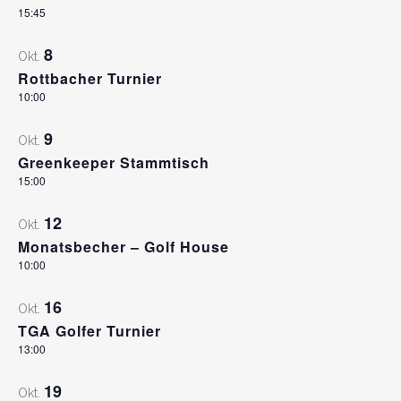
15:45
MÜNCHNER KREIS
8
Okt.
Club- Nr. 8816
Rottbacher Turnier
Spieltage im GC Dacha
An der Floßlände 3, 85221 Dachau
10:00
Montag & Mittwoch
Tel.:
+49(0)81 31 108 79
9
Okt.
Fax:
+49(0)81 31 264 94
Greenkeeper Stammtisch
GOLF IN BAYERN
E-Mail:
info@gcdachau.de
15:00
12
Okt.
Monatsbecher – Golf House
10:00
16
Okt.
TGA Golfer Turnier
13:00
© Copyright 2026 |
Impressum
|
Datenschutz
19
Okt.