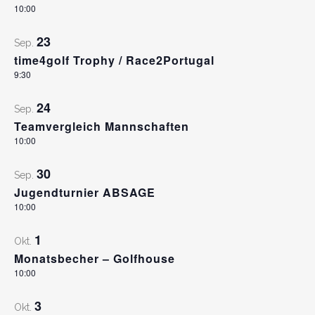
VIEW
10:00
23
Sep.
time4golf Trophy / Race2Portugal
9:30
24
Sep.
Teamvergleich Mannschaften
10:00
30
Sep.
Jugendturnier ABSAGE
10:00
1
Okt.
Monatsbecher – Golfhouse
10:00
3
Okt.