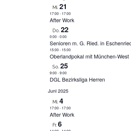
21
Mi.
17:00
-
17:00
After Work
22
Do.
0:00
-
0:00
Senioren m. G. Ried. in Eschenrie
15:00
-
15:00
Oberlandpokal mit München-West
25
So.
9:00
-
9:00
DGL Bezirksliga Herren
Juni 2025
4
Mi.
17:00
-
17:00
After Work
6
Fr.
14:00
-
14:00