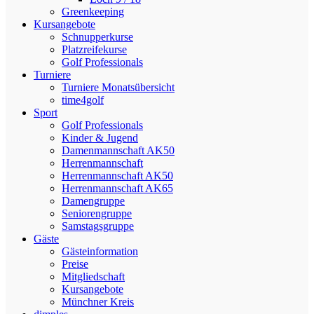
Greenkeeping
Kursangebote
Schnupperkurse
Platzreifekurse
Golf Professionals
Turniere
Turniere Monatsübersicht
time4golf
Sport
Golf Professionals
Kinder & Jugend
Damenmannschaft AK50
Herrenmannschaft
Herrenmannschaft AK50
Herrenmannschaft AK65
Damengruppe
Seniorengruppe
Samstagsgruppe
Gäste
Gästeinformation
Preise
Mitgliedschaft
Kursangebote
Münchner Kreis