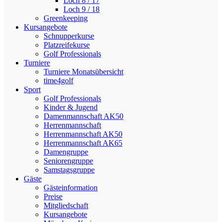
Loch 8 / 17
Loch 9 / 18
Greenkeeping
Kursangebote
Schnupperkurse
Platzreifekurse
Golf Professionals
Turniere
Turniere Monatsübersicht
time4golf
Sport
Golf Professionals
Kinder & Jugend
Damenmannschaft AK50
Herrenmannschaft
Herrenmannschaft AK50
Herrenmannschaft AK65
Damengruppe
Seniorengruppe
Samstagsgruppe
Gäste
Gästeinformation
Preise
Mitgliedschaft
Kursangebote