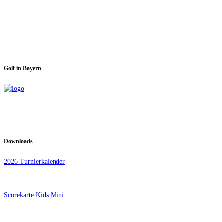
Spieltage im GC Dachau:
Montag & Mittwoch
Golf in Bayern
Downloads
2026 Turnierkalender
Scorekarte Kids Mini