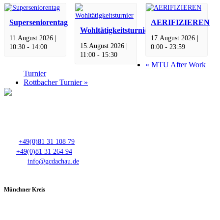
Superseniorentag
AERIFIZIEREN
Wohltätigkeitsturnier
11.August 2026 |
17.August 2026 |
15.August 2026 |
10:30
-
14:00
0:00
-
23:59
11:00
-
15:30
«
MTU After Work
Turnier
Rottbacher Turnier
»
Club- Nr. 8816
An der Floßlände 3, 85221 Dachau
Tel.:
+49(0)81 31 108 79
Fax:
+49(0)81 31 264 94
E-Mail:
info@gcdachau.de
Münchner Kreis