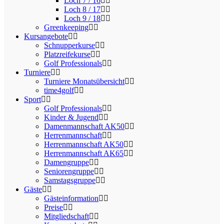
Loch 7 / 16
Loch 8 / 17
Loch 9 / 18
Greenkeeping
Kursangebote
Schnupperkurse
Platzreifekurse
Golf Professionals
Turniere
Turniere Monatsübersicht
time4golf
Sport
Golf Professionals
Kinder & Jugend
Damenmannschaft AK50
Herrenmannschaft
Herrenmannschaft AK50
Herrenmannschaft AK65
Damengruppe
Seniorengruppe
Samstagsgruppe
Gäste
Gästeinformation
Preise
Mitgliedschaft