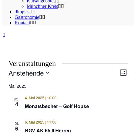
Kursangebote
Münchner Kreis
dimples
Gastronomie
Kontakt
Veranstaltungen
Anstehende
Ansic
Veran
Liste
Ansic
Navig
Datum
Navig
wählen.
Mai 2025
4. Mai 2025 | 10:00
SO.
4
Monatsbecher – Golf House
6. Mai 2025 | 11:00
DI.
6
BGV AK 65 II Herren