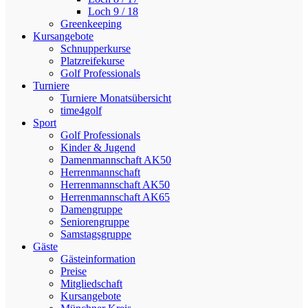
Loch 9 / 18
Greenkeeping
Kursangebote
Schnupperkurse
Platzreifekurse
Golf Professionals
Turniere
Turniere Monatsübersicht
time4golf
Sport
Golf Professionals
Kinder & Jugend
Damenmannschaft AK50
Herrenmannschaft
Herrenmannschaft AK50
Herrenmannschaft AK65
Damengruppe
Seniorengruppe
Samstagsgruppe
Gäste
Gästeinformation
Preise
Mitgliedschaft
Kursangebote