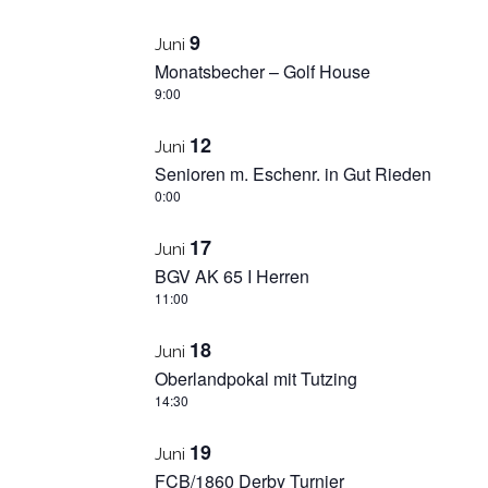
9
Juni
Monatsbecher – Golf House
9:00
12
Juni
Senioren m. Eschenr. in Gut Rieden
0:00
17
Juni
BGV AK 65 I Herren
11:00
18
Juni
Oberlandpokal mit Tutzing
14:30
19
Juni
FCB/1860 Derby Turnier