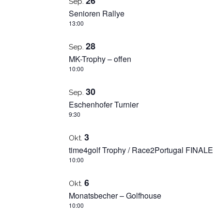
26
Sep.
OF
Senioren Rallye
13:00
VERANSTALTUNGEN
28
IN
Sep.
MK-Trophy – offen
PHOTO
10:00
VIEW
30
Sep.
Eschenhofer Turnier
9:30
3
Okt.
time4golf Trophy / Race2Portugal FINALE
10:00
6
Okt.
Monatsbecher – Golfhouse
10:00