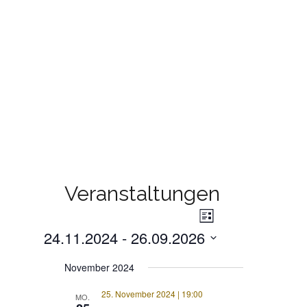
Veranstaltungen
Veranstaltung
ANSICHTE
Liste
Ansichten-
24.11.2024
 - 
26.09.2026
Navigation
NAVIGATI
Datum
November 2024
wählen.
25. November 2024 | 19:00
MO.