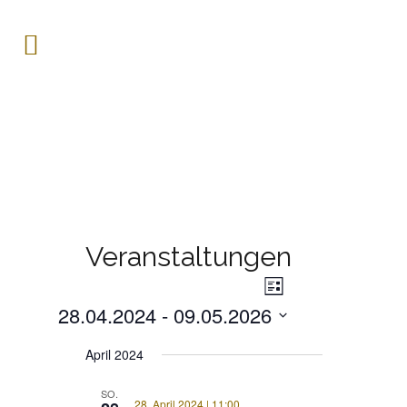
Veranstaltungen
Veranstaltung
ANSICHTE
Liste
Ansichten-
28.04.2024
 - 
09.05.2026
Navigation
NAVIGATI
Datum
April 2024
wählen.
SO.
28. April 2024 | 11:00