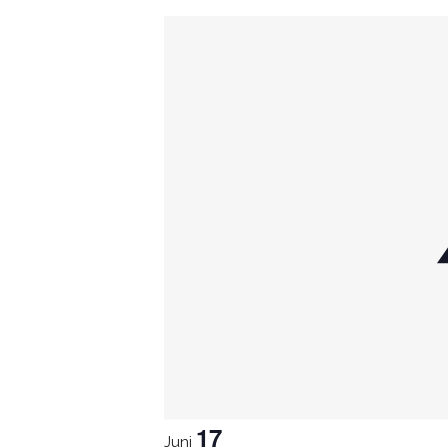
auswählen.
LIST
OF
VERANSTALTUNGE
IN
PHOTO
VIEW
17
Juni