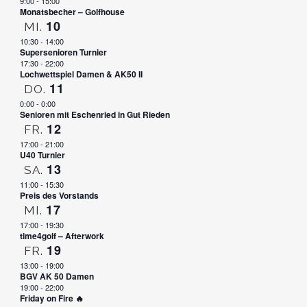
9:00
-
15:00
Monatsbecher – Golfhouse
10
MI.
10:30
-
14:00
Supersenioren Turnier
17:30
-
22:00
Lochwettspiel Damen & AK50 II
11
DO.
0:00
-
0:00
Senioren mit Eschenried in Gut Rieden
12
FR.
17:00
-
21:00
U40 Turnier
13
SA.
11:00
-
15:30
Preis des Vorstands
17
MI.
17:00
-
19:30
time4golf – Afterwork
19
FR.
13:00
-
19:00
BGV AK 50 Damen
19:00
-
22:00
Friday on Fire 🔥