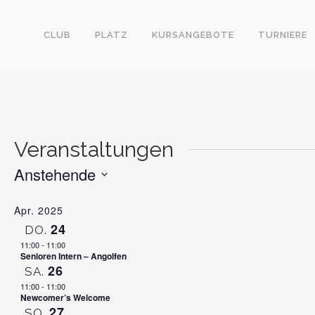
CLUB
PLATZ
KURSANGEBOTE
TURNIERE
Veranstaltungen
Anstehende
Datum
Apr. 2025
auswählen.
24
DO.
11:00
-
11:00
Senioren Intern – Angolfen
26
SA.
11:00
-
11:00
Newcomer’s Welcome
27
SO.