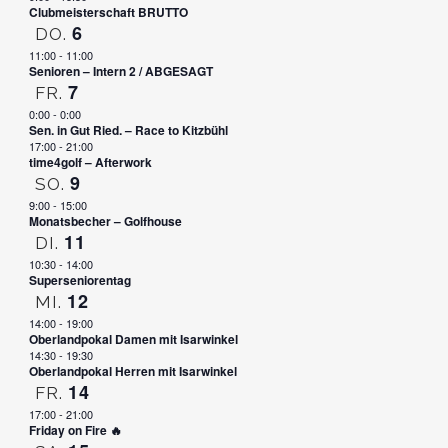
Clubmeisterschaft BRUTTO
6
DO.
11:00
-
11:00
Senioren – Intern 2 / ABGESAGT
7
FR.
0:00
-
0:00
Sen. in Gut Ried. – Race to Kitzbühl
17:00
-
21:00
time4golf – Afterwork
9
SO.
9:00
-
15:00
Monatsbecher – Golfhouse
11
DI.
10:30
-
14:00
Superseniorentag
12
MI.
14:00
-
19:00
Oberlandpokal Damen mit Isarwinkel
14:30
-
19:30
Oberlandpokal Herren mit Isarwinkel
14
FR.
17:00
-
21:00
Friday on Fire 🔥