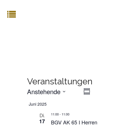
Veranstaltungen
Anstehende
Veranstaltung
ANSICHTE
Zusammenfassung
Ansichten-
Datum
Navigation
NAVIGATI
Juni 2025
auswählen.
11:00
-
11:00
Di.
17
BGV AK 65 I Herren