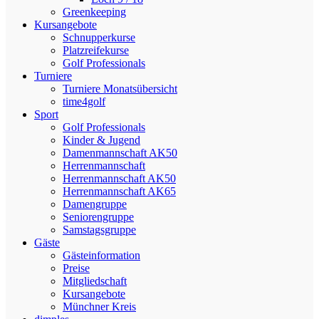
Greenkeeping
Kursangebote
Schnupperkurse
Platzreifekurse
Golf Professionals
Turniere
Turniere Monatsübersicht
time4golf
Sport
Golf Professionals
Kinder & Jugend
Damenmannschaft AK50
Herrenmannschaft
Herrenmannschaft AK50
Herrenmannschaft AK65
Damengruppe
Seniorengruppe
Samstagsgruppe
Gäste
Gästeinformation
Preise
Mitgliedschaft
Kursangebote
Münchner Kreis