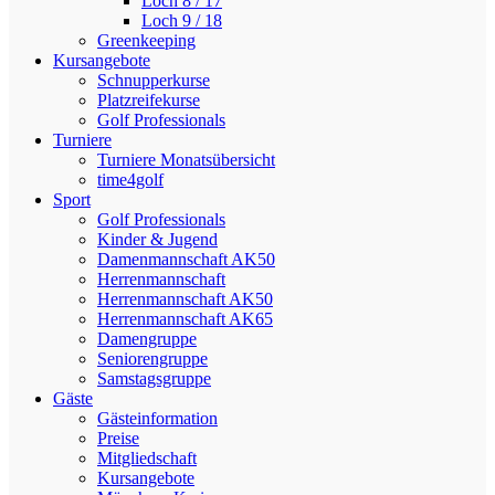
Loch 8 / 17
Loch 9 / 18
Greenkeeping
Kursangebote
Schnupperkurse
Platzreifekurse
Golf Professionals
Turniere
Turniere Monatsübersicht
time4golf
Sport
Golf Professionals
Kinder & Jugend
Damenmannschaft AK50
Herrenmannschaft
Herrenmannschaft AK50
Herrenmannschaft AK65
Damengruppe
Seniorengruppe
Samstagsgruppe
Gäste
Gästeinformation
Preise
Mitgliedschaft
Kursangebote