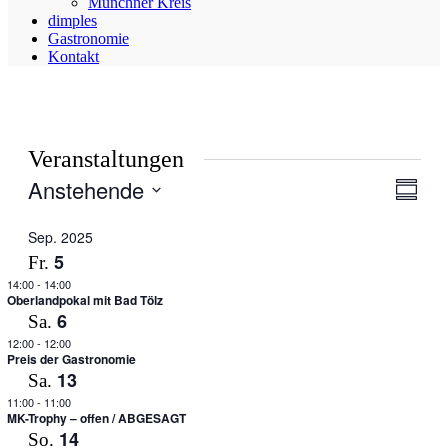
Münchner Kreis
dimples
Gastronomie
Kontakt
Veranstaltungen
Anstehende
Ansic
Veran
Zusamm
Ansic
Navig
Datum
Navig
auswählen.
Sep. 2025
5
Fr.
14:00
-
14:00
Oberlandpokal mit Bad Tölz
6
Sa.
12:00
-
12:00
Preis der Gastronomie
13
Sa.
11:00
-
11:00
MK-Trophy – offen / ABGESAGT
14
So.