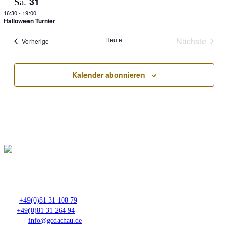
31
Sa.
16:30
-
19:00
Halloween Turnier
Heute
Nächste
Veranstaltungen
Vorherige
Veranstal
Kalender abonnieren
Club- Nr. 8816
An der Floßlände 3, 85221 Dachau
Tel.:
+49(0)81 31 108 79
Fax:
+49(0)81 31 264 94
E-Mail:
info@gcdachau.de