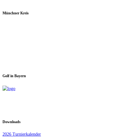
Münchner Kreis
Spieltage im GC Dachau:
Montag & Mittwoch
Golf in Bayern
Downloads
2026 Turnierkalender