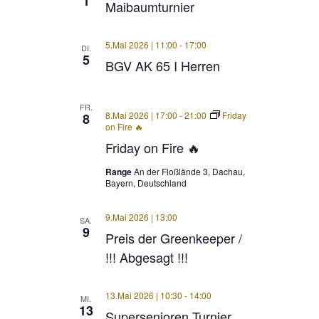
1
Maibaumturnier
5.Mai 2026 | 11:00
-
17:00
DI.
5
BGV AK 65 I Herren
FR.
8.Mai 2026 | 17:00
-
21:00
Friday
8
on Fire 🔥
Friday on Fire 🔥
Range
An der Floßlände 3, Dachau,
Bayern, Deutschland
9.Mai 2026 | 13:00
SA.
9
Preis der Greenkeeper /
!!! Abgesagt !!!
13.Mai 2026 | 10:30
-
14:00
MI.
13
Supersenioren Turnier