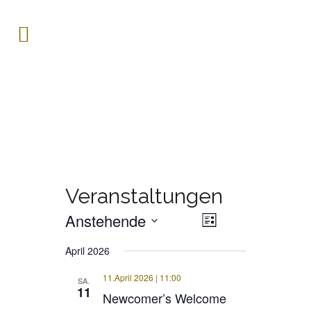
Veranstaltungen
Anstehende
Veranstaltung
ANSICHTE
Liste
Ansichten-
Datum
Navigation
NAVIGATI
April 2026
wählen.
11.April 2026 | 11:00
SA.
11
Newcomer’s Welcome