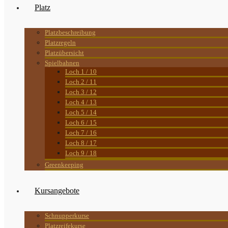
Platz
Platzbeschreibung
Platzregeln
Platzübersicht
Spielbahnen
Loch 1 / 10
Loch 2 / 11
Loch 3 / 12
Loch 4 / 13
Loch 5 / 14
Loch 6 / 15
Loch 7 / 16
Loch 8 / 17
Loch 9 / 18
Greenkeeping
Kursangebote
Schnupperkurse
Platzreifekurse