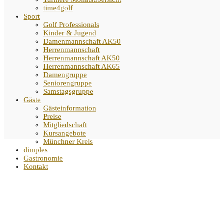
time4golf
Sport
Golf Professionals
Kinder & Jugend
Damenmannschaft AK50
Herrenmannschaft
Herrenmannschaft AK50
Herrenmannschaft AK65
Damengruppe
Seniorengruppe
Samstagsgruppe
Gäste
Gästeinformation
Preise
Mitgliedschaft
Kursangebote
Münchner Kreis
dimples
Gastronomie
Kontakt