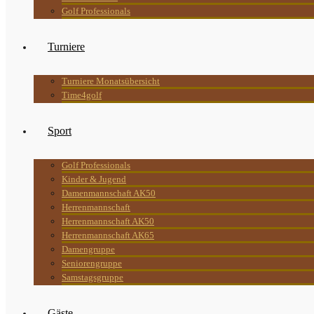
Golf Professionals
Turniere
Turniere Monatsübersicht
Time4golf
Sport
Golf Professionals
Kinder & Jugend
Damenmannschaft AK50
Herrenmannschaft
Herrenmannschaft AK50
Herrenmannschaft AK65
Damengruppe
Seniorengruppe
Samstagsgruppe
Gäste