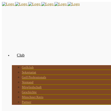
Club
Golfclub
Sekretariat
Golf Professionals
Vorstand
Mitgliedschaft
Geschichte
Münchner Kreis
Partner