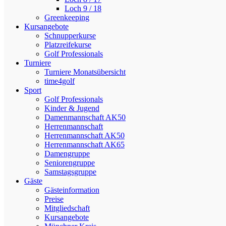
Loch 9 / 18
Greenkeeping
Kursangebote
Schnupperkurse
Platzreifekurse
Golf Professionals
Turniere
Turniere Monatsübersicht
time4golf
Sport
Golf Professionals
Kinder & Jugend
Damenmannschaft AK50
Herrenmannschaft
Herrenmannschaft AK50
Herrenmannschaft AK65
Damengruppe
Seniorengruppe
Samstagsgruppe
Gäste
Gästeinformation
Preise
Mitgliedschaft
Kursangebote