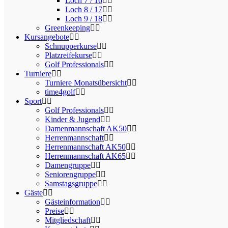
Loch 7 / 16
Loch 8 / 17
Loch 9 / 18
Greenkeeping
Kursangebote
Schnupperkurse
Platzreifekurse
Golf Professionals
Turniere
Turniere Monatsübersicht
time4golf
Sport
Golf Professionals
Kinder & Jugend
Damenmannschaft AK50
Herrenmannschaft
Herrenmannschaft AK50
Herrenmannschaft AK65
Damengruppe
Seniorengruppe
Samstagsgruppe
Gäste
Gästeinformation
Preise
Mitgliedschaft