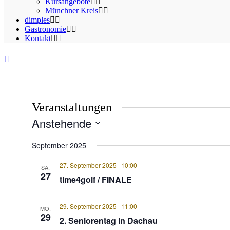
Kursangebote
Münchner Kreis
dimples
Gastronomie
Kontakt
Veranstaltungen
Anstehende
Datum
wählen.
September 2025
27. September 2025 | 10:00
SA.
27
time4golf / FINALE
29. September 2025 | 11:00
MO.
29
2. Seniorentag in Dachau