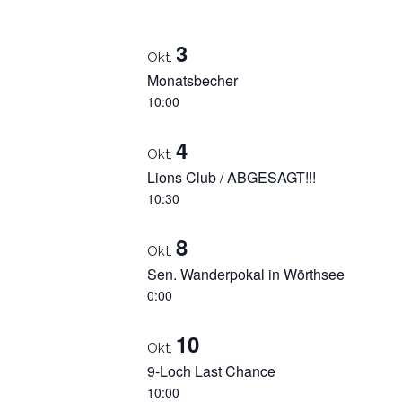
auswählen.
LIST
3
Okt.
OF
Monatsbecher
VERANSTALTUNGE
10:00
IN
4
Okt.
PHOTO
Lions Club / ABGESAGT!!!
10:30
VIEW
8
Okt.
Sen. Wanderpokal in Wörthsee
0:00
10
Okt.
9-Loch Last Chance
10:00