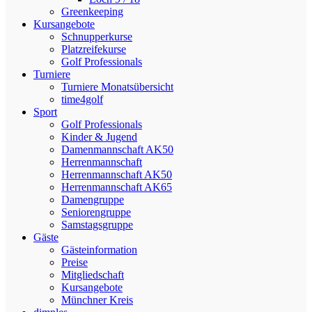
Greenkeeping
Kursangebote
Schnupperkurse
Platzreifekurse
Golf Professionals
Turniere
Turniere Monatsübersicht
time4golf
Sport
Golf Professionals
Kinder & Jugend
Damenmannschaft AK50
Herrenmannschaft
Herrenmannschaft AK50
Herrenmannschaft AK65
Damengruppe
Seniorengruppe
Samstagsgruppe
Gäste
Gästeinformation
Preise
Mitgliedschaft
Kursangebote
Münchner Kreis