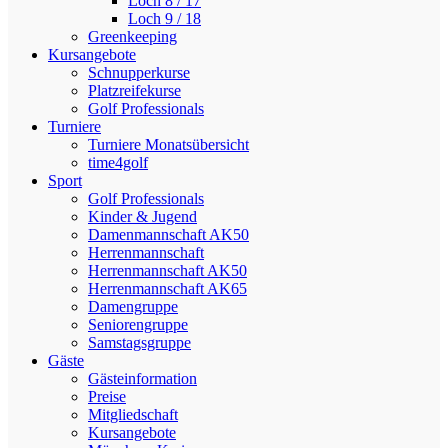
Loch 8 / 17
Loch 9 / 18
Greenkeeping
Kursangebote
Schnupperkurse
Platzreifekurse
Golf Professionals
Turniere
Turniere Monatsübersicht
time4golf
Sport
Golf Professionals
Kinder & Jugend
Damenmannschaft AK50
Herrenmannschaft
Herrenmannschaft AK50
Herrenmannschaft AK65
Damengruppe
Seniorengruppe
Samstagsgruppe
Gäste
Gästeinformation
Preise
Mitgliedschaft
Kursangebote