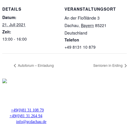
DETAILS
VERANSTALTUNGSORT
Datum:
An der Floßlände 3
21. Juli 2021
Dachau
,
Bayern
85221
Zeit:
Deutschland
13:00 - 16:00
Telefon
+49 8131 10 879
Autoforum – Einladung
Senioren in Erding
Club- Nr. 8816
An der Floßlände 3, 85221 Dachau
Tel.:
+49(0)81 31 108 79
Fax:
+49(0)81 31 264 94
E-Mail:
info@gcdachau.de