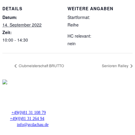
DETAILS
WEITERE ANGABEN
Datum:
Startformat:
14. September 2022
Reihe
Zeit:
HC relevant:
10:00 - 14:30
nein
Clubmeisterschaft BRUTTO
Senioren Ralley
Club- Nr. 8816
An der Floßlände 3, 85221 Dachau
Tel.:
+49(0)81 31 108 79
Fax:
+49(0)81 31 264 94
E-Mail:
info@gcdachau.de