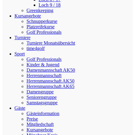
Loch 9 / 18
Greenkeeping
Kursangebote
Schnupperkurse
Platzreifekurse
Golf Professionals
Turniere
Turniere Monatsübersicht
time4golf
Sport
Golf Professionals
Kinder & Jugend
Damenmannschaft AK50
Herrenmannschaft
Herrenmannschaft AK50
Herrenmannschaft AK65
Damengruppe
Seniorengruppe
Samstagsgruppe
Gäste
Gästeinformation
Preise
Mitgliedschaft
Kursangebote