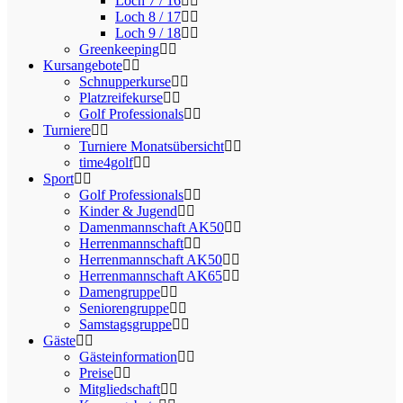
Loch 7 / 16
Loch 8 / 17
Loch 9 / 18
Greenkeeping
Kursangebote
Schnupperkurse
Platzreifekurse
Golf Professionals
Turniere
Turniere Monatsübersicht
time4golf
Sport
Golf Professionals
Kinder & Jugend
Damenmannschaft AK50
Herrenmannschaft
Herrenmannschaft AK50
Herrenmannschaft AK65
Damengruppe
Seniorengruppe
Samstagsgruppe
Gäste
Gästeinformation
Preise
Mitgliedschaft