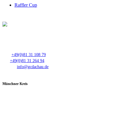
Raffler Cup
Club- Nr. 8816
An der Floßlände 3, 85221 Dachau
Tel.:
+49(0)81 31 108 79
Fax:
+49(0)81 31 264 94
E-Mail:
info@gcdachau.de
Münchner Kreis
Spieltage im GC Dachau:
Montag & Mittwoch