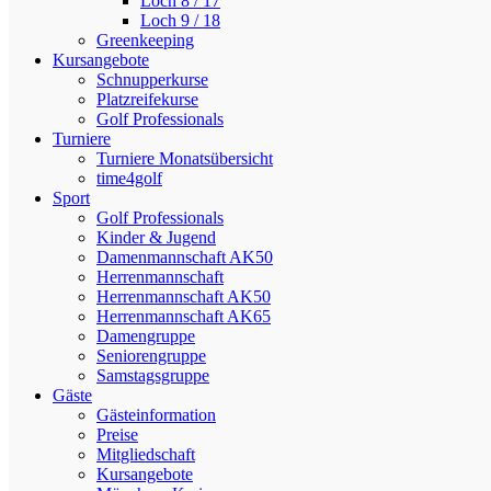
Loch 8 / 17
Loch 9 / 18
Greenkeeping
Kursangebote
Schnupperkurse
Platzreifekurse
Golf Professionals
Turniere
Turniere Monatsübersicht
time4golf
Sport
Golf Professionals
Kinder & Jugend
Damenmannschaft AK50
Herrenmannschaft
Herrenmannschaft AK50
Herrenmannschaft AK65
Damengruppe
Seniorengruppe
Samstagsgruppe
Gäste
Gästeinformation
Preise
Mitgliedschaft
Kursangebote