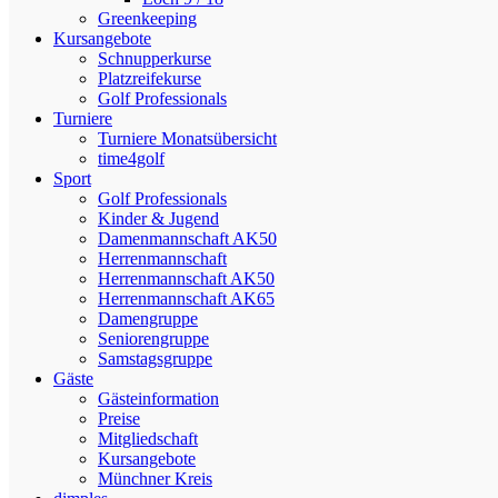
Greenkeeping
Kursangebote
Schnupperkurse
Platzreifekurse
Golf Professionals
Turniere
Turniere Monatsübersicht
time4golf
Sport
Golf Professionals
Kinder & Jugend
Damenmannschaft AK50
Herrenmannschaft
Herrenmannschaft AK50
Herrenmannschaft AK65
Damengruppe
Seniorengruppe
Samstagsgruppe
Gäste
Gästeinformation
Preise
Mitgliedschaft
Kursangebote
Münchner Kreis