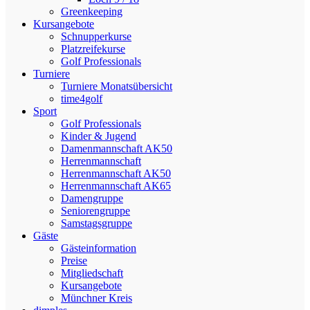
Greenkeeping
Kursangebote
Schnupperkurse
Platzreifekurse
Golf Professionals
Turniere
Turniere Monatsübersicht
time4golf
Sport
Golf Professionals
Kinder & Jugend
Damenmannschaft AK50
Herrenmannschaft
Herrenmannschaft AK50
Herrenmannschaft AK65
Damengruppe
Seniorengruppe
Samstagsgruppe
Gäste
Gästeinformation
Preise
Mitgliedschaft
Kursangebote
Münchner Kreis