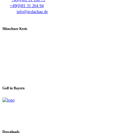
Fax:
+49(0)81 31 264 94
E-Mail:
info@gcdachau.de
Münchner Kreis
Spieltage im GC Dachau:
Montag & Mittwoch
Golf in Bayern
Downloads