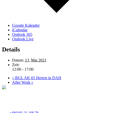
Google Kalender
iCalendar
Outlook 365
Outlook Live
Details
Datum:
13. Mai 2021
Zeit:
12:00 - 17:00
«
BGL AK 65 Herren in DAH
After Work
»
Club- Nr. 8816
An der Floßlände 3, 85221 Dachau
Tel.:
+49(0)81 31 108 79