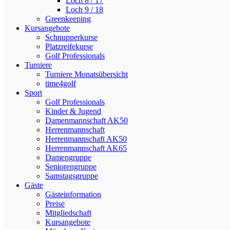
Loch 8 / 17
Loch 9 / 18
Greenkeeping
Kursangebote
Schnupperkurse
Platzreifekurse
Golf Professionals
Turniere
Turniere Monatsübersicht
time4golf
Sport
Golf Professionals
Kinder & Jugend
Damenmannschaft AK50
Herrenmannschaft
Herrenmannschaft AK50
Herrenmannschaft AK65
Damengruppe
Seniorengruppe
Samstagsgruppe
Gäste
Gästeinformation
Preise
Mitgliedschaft
Kursangebote