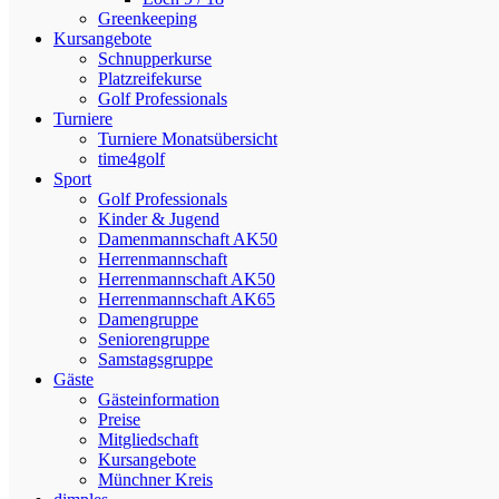
Greenkeeping
Kursangebote
Schnupperkurse
Platzreifekurse
Golf Professionals
Turniere
Turniere Monatsübersicht
time4golf
Sport
Golf Professionals
Kinder & Jugend
Damenmannschaft AK50
Herrenmannschaft
Herrenmannschaft AK50
Herrenmannschaft AK65
Damengruppe
Seniorengruppe
Samstagsgruppe
Gäste
Gästeinformation
Preise
Mitgliedschaft
Kursangebote
Münchner Kreis