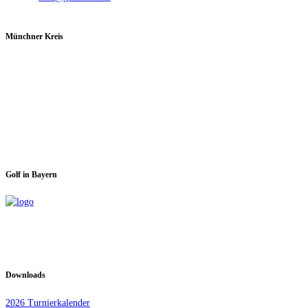
Münchner Kreis
Spieltage im GC Dachau:
Montag & Mittwoch
Golf in Bayern
Downloads
2026 Turnierkalender