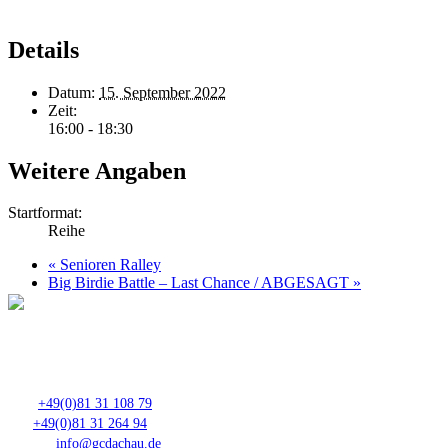
Details
Datum:
15. September 2022
Zeit:
16:00 - 18:30
Weitere Angaben
Startformat:
Reihe
«
Senioren Ralley
Big Birdie Battle – Last Chance / ABGESAGT
»
Club- Nr. 8816
An der Floßlände 3, 85221 Dachau
Tel.:
+49(0)81 31 108 79
Fax:
+49(0)81 31 264 94
E-Mail:
info@gcdachau.de