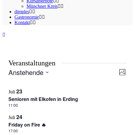
Kursangebote
Münchner Kreis
dimples
Gastronomie
Kontakt
Veranstaltungen
Anstehende
Ansic
Veran
Foto
Ansic
Navig
Datum
Navig
List
auswählen.
23
Juli
of
Senioren mit Elkofen in Erding
Veranstaltungen
11:00
in
24
Photo
Juli
Friday on Fire 🔥
View
17:00