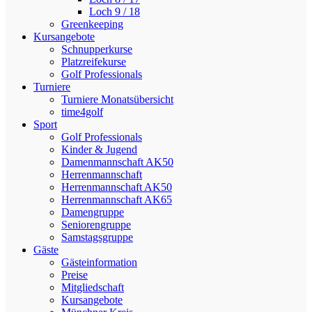
Loch 9 / 18
Greenkeeping
Kursangebote
Schnupperkurse
Platzreifekurse
Golf Professionals
Turniere
Turniere Monatsübersicht
time4golf
Sport
Golf Professionals
Kinder & Jugend
Damenmannschaft AK50
Herrenmannschaft
Herrenmannschaft AK50
Herrenmannschaft AK65
Damengruppe
Seniorengruppe
Samstagsgruppe
Gäste
Gästeinformation
Preise
Mitgliedschaft
Kursangebote