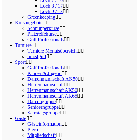
Loch 7 / 16
Loch 8 / 17
Loch 9 / 18
Greenkeeping
Kursangebote
Schnupperkurse
Platzreifekurse
Golf Professionals
Turniere
Turniere Monatsübersicht
time4golf
Sport
Golf Professionals
Kinder & Jugend
Damenmannschaft AK50
Herrenmannschaft
Herrenmannschaft AK50
Herrenmannschaft AK65
Damengruppe
Seniorengruppe
Samstagsgruppe
Gäste
Gästeinformation
Preise
Mitgliedschaft