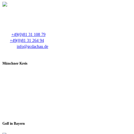
Club- Nr. 8816
An der Floßlände 3, 85221 Dachau
Tel.:
+49(0)81 31 108 79
Fax:
+49(0)81 31 264 94
E-Mail:
info@gcdachau.de
Münchner Kreis
Spieltage im GC Dachau:
Montag & Mittwoch
Golf in Bayern