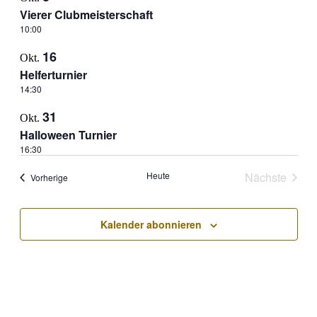
Vierer Clubmeisterschaft
10:00
16
Okt.
Helferturnier
14:30
31
Okt.
Halloween Turnier
16:30
Heute
Nächste
Veranstaltungen
Vorherige
Veranstal
Kalender abonnieren