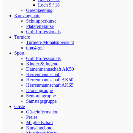
Loch 9 / 18
Greenkeeping
Kursangebote
Schnupperkurse
Platzreifekurse
Golf Professionals
Turniere
Turniere Monatsübersicht
time4golf
Sport
Golf Professionals
Kinder & Jugend
Damenmannschaft AK50
Herrenmannschaft
Herrenmannschaft AK50
Herrenmannschaft AK65
Damengruppe
Seniorengruppe
Samstagsgruppe
Gäste
Gästeinformation
Preise
Mitgliedschaft
Kursangebote