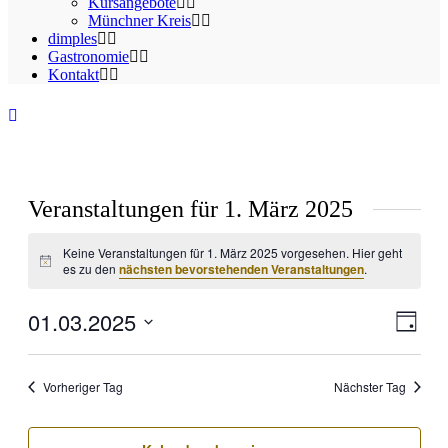
Kursangebote
Münchner Kreis
dimples
Gastronomie
Kontakt
Veranstaltungen für 1. März 2025
Keine Veranstaltungen für 1. März 2025 vorgesehen. Hier geht
Hinweis
es zu den
nächsten bevorstehenden Veranstaltungen
.
01.03.2025
Ansic
Veran
Tag
Ansic
Navig
Datum
Navig
wählen.
Vorheriger Tag
Nächster Tag