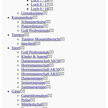
Loch 7 / 16
Loch 8 / 17
Loch 9 / 18
Greenkeeping
Kursangebote
Schnupperkurse
Platzreifekurse
Golf Professionals
Turniere
Turniere Monatsübersicht
time4golf
Sport
Golf Professionals
Kinder & Jugend
Damenmannschaft AK50
Herrenmannschaft
Herrenmannschaft AK50
Herrenmannschaft AK65
Damengruppe
Seniorengruppe
Samstagsgruppe
Gäste
Gästeinformation
Preise
Mitgliedschaft