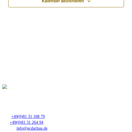
Kalender abonnieren
Club- Nr. 8816
An der Floßlände 3, 85221 Dachau
Tel.:
+49(0)81 31 108 79
Fax:
+49(0)81 31 264 94
E-Mail:
info@gcdachau.de