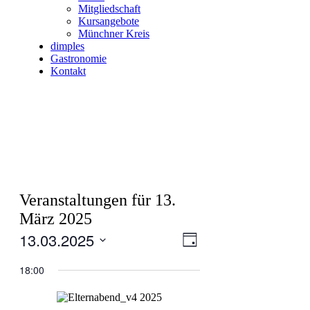
Mitgliedschaft
Kursangebote
Münchner Kreis
dimples
Gastronomie
Kontakt
Veranstaltungen für 13.
März 2025
13.03.2025
Ansichten-
Veranstaltung
Tag
Ansichten-
Navigation
Datum
Navigation
wählen.
18:00