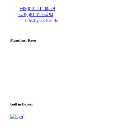
Tel.:
+49(0)81 31 108 79
Fax:
+49(0)81 31 264 94
E-Mail:
info@gcdachau.de
Münchner Kreis
Spieltage im GC Dachau:
Montag & Mittwoch
Golf in Bayern