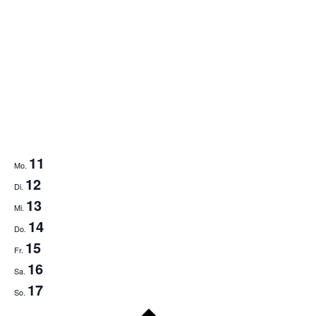
11
Mo.
12
Di.
13
Mi.
14
Do.
15
Fr.
16
Sa.
17
So.
Nächste