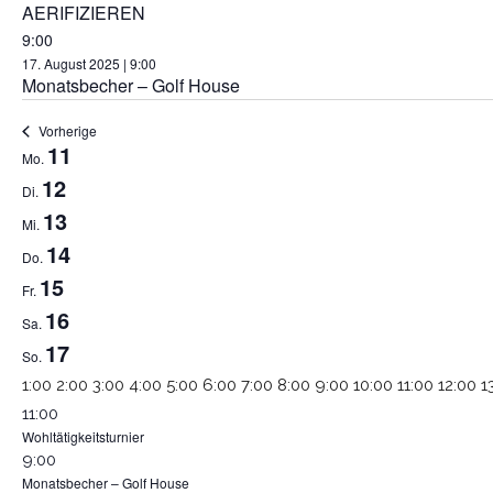
AERIFIZIEREN
9:00
17. August 2025 | 9:00
Monatsbecher – Golf House
Vorherige
11
WOCHE
Mo.
12
Di.
VON
13
Mi.
VERANSTALTUNGEN
14
Do.
15
Fr.
MÜNCHNER KREI
16
Sa.
17
So.
Club- Nr. 8816
An der Floßlände 3, 85221 Dachau
0:00
1:00
2:00
3:00
4:00
5:00
6:00
7:00
8:00
9:00
10:00
11:00
12:00
1
Spieltage im GC Dac
Montag,
Dienstag,
Mittwoch,
Donnerstag,
Freitag,
Montag & Mittwoch
Keine
Keine
Keine
Keine
August
11:00
Tel.:
+49(0)81 31 108 79
August
August
August
August
August
Wohltätigkeitsturnier
Veranstaltungen
Veranstaltungen
Veranstaltungen
Veranstaltungen
15,
Fax:
+49(0)81 31 264 94
11,
12,
13,
14,
15,
Samstag,
Sonntag,
Keine
August
9:00
an
an
an
an
2025
E-Mail:
info@gcdachau.de
2025
2025
2025
2025
2025
August
August
GOLF IN BAYERN
Monatsbecher – Golf House
Veranstaltungen
17,