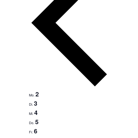
2
Mo.
3
Di.
4
Mi.
5
Do.
6
Fr.