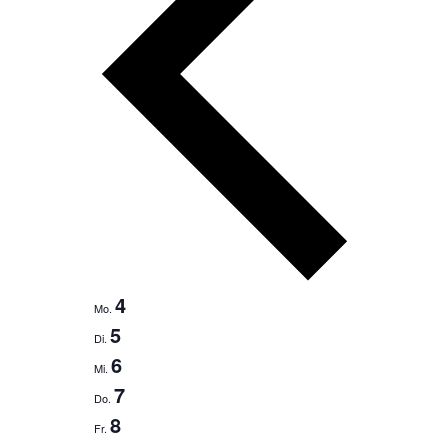
4
Mo.
5
Di.
6
Mi.
7
Do.
8
Fr.