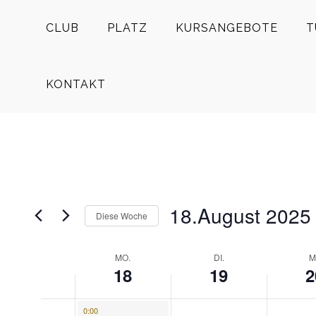
CLUB
PLATZ
KURSANGEBOTE
T
KONTAKT
18.August 2025
Diese Woche
Datum
auswählen.
MO.
DI.
M
WOCHE
18
19
2
VON
Montag,
Dienstag,
Mittwoch
Keine
Keine
August 18, 2025
0:00
0:00