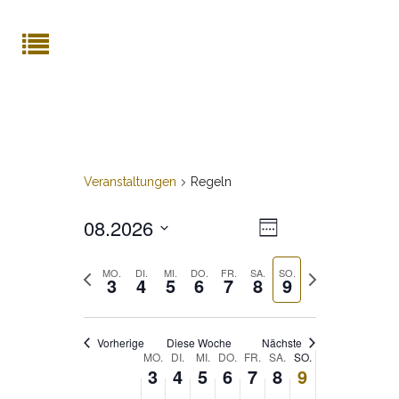
Veranstaltungen
Regeln
08.2026
Veranstaltung
ANSICHTE
Woche
Ansichten-
Datum
Navigation
NAVIGATI
Vorherige
MO.
DI.
MI.
DO.
FR.
SA.
SO.
Nächste
auswählen.
3
4
5
6
7
8
9
Woche
Woche
Vorherige
Diese Woche
Nächste
MO.
DI.
MI.
DO.
FR.
SA.
SO.
WOCHE
3
4
5
6
7
8
9