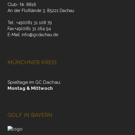
Club- Nr. 8816
19:00
An der Floßlände 3, 85221 Dachau
20:00
Tel.:
+49(0)81 31 108 79
Fax:
+49(0)81 31 264 94
E-Mail:
info@gcdachau.de
21:00
22:00
MÜNCHNER KREIS
23:00
0:00
Spieltage im GC Dachau:
Montag & Mittwoch
GOLF IN BAYERN