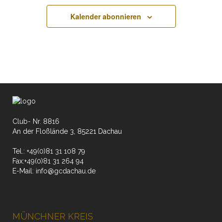
April
April
April
April
April
April
April
Veranstaltungen
Veranstaltungen
Veranstaltungen
Veranstaltungen
Veranstaltungen
Veranstaltungen
Veranstaltungen
6,
7,
8,
9,
10,
11,
12,
Kalender abonnieren
an
an
an
an
an
an
an
2026
2026
2026
2026
2026
2026
2026
diesem
diesem
diesem
diesem
diesem
diesem
diesem
Tag.
Tag.
Tag.
Tag.
Tag.
Tag.
Tag.
Club- Nr. 8816
An der Floßlände 3, 85221 Dachau
Tel.:
+49(0)81 31 108 79
Fax:
+49(0)81 31 264 94
E-Mail:
info@gcdachau.de
MÜNCHNER KREIS