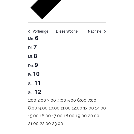
Vorherige
Diese Woche
Nächste
6
WOCHE
Mo.
7
Di.
VON
8
Mi.
VERANSTALTUNGEN
9
Do.
10
Fr.
11
Sa.
12
So.
0:00
1:00
2:00
3:00
4:00
5:00
6:00
7:00
8:00
9:00
10:00
11:00
12:00
13:00
14:00
15:00
16:00
17:00
18:00
19:00
20:00
0:00
21:00
22:00
23:00
Montag,
Dienstag,
Mittwoch,
Donnerstag,
Freitag,
Samstag,
Sonntag,
Keine
Keine
Keine
Keine
Keine
Keine
Keine