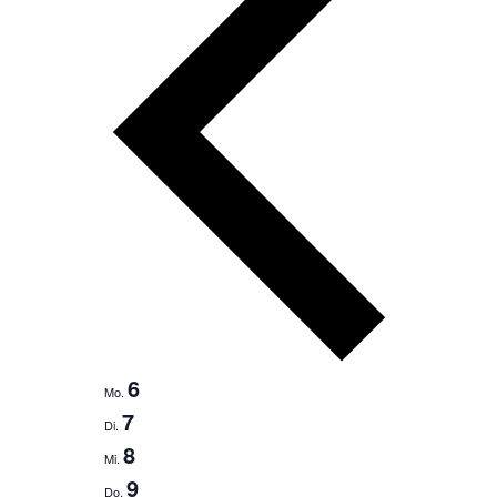
6
Mo.
7
Di.
8
Mi.
9
Do.