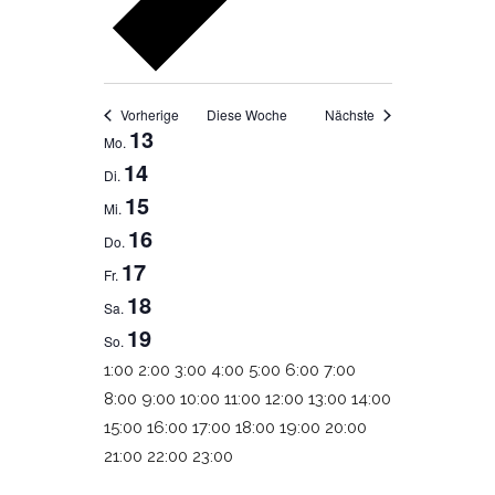
Vorherige
Diese Woche
Nächste
13
WOCHE
Mo.
14
Di.
VON
15
Mi.
VERANSTALTUNGEN
16
Do.
17
Fr.
18
Sa.
19
So.
0:00
1:00
2:00
3:00
4:00
5:00
6:00
7:00
8:00
9:00
10:00
11:00
12:00
13:00
14:00
15:00
16:00
17:00
18:00
19:00
20:00
0:00
21:00
22:00
23:00
Montag,
Dienstag,
Mittwoch,
Donnerstag,
Freitag,
Samstag,
Sonntag,
Keine
Keine
Keine
Keine
Keine
Keine
Keine