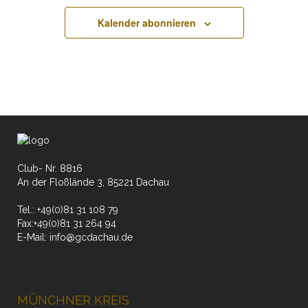
April
April
April
April
April
April
April
Veranstaltungen
Veranstaltungen
Veranstaltungen
Veranstaltungen
Veranstaltungen
Veranstaltungen
Veranstaltungen
13,
14,
15,
16,
17,
18,
19,
Kalender abonnieren
an
an
an
an
an
an
an
2026
2026
2026
2026
2026
2026
2026
diesem
diesem
diesem
diesem
diesem
diesem
diesem
Tag.
Tag.
Tag.
Tag.
Tag.
Tag.
Tag.
Club- Nr. 8816
An der Floßlände 3, 85221 Dachau
Tel.:
+49(0)81 31 108 79
Fax:
+49(0)81 31 264 94
E-Mail:
info@gcdachau.de
MÜNCHNER KREIS