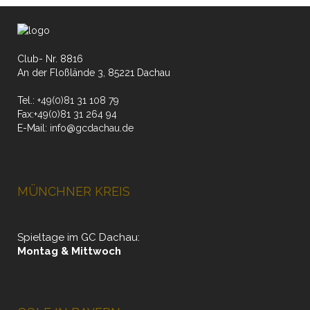
18:00
Club- Nr. 8816
19:00
An der Floßlände 3, 85221 Dachau
20:00
Tel.:
+49(0)81 31 108 79
Fax:
+49(0)81 31 264 94
E-Mail:
info@gcdachau.de
21:00
22:00
MÜNCHNER KREIS
23:00
0:00
Spieltage im GC Dachau:
Montag & Mittwoch