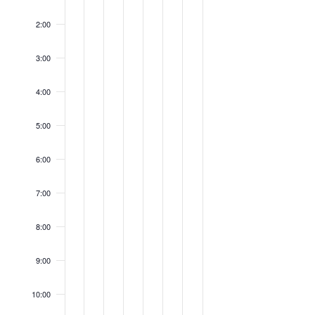
Tag.
Tag.
Tag.
Tag.
Tag.
Tag.
Tag.
2:00
3:00
4:00
5:00
6:00
7:00
8:00
9:00
10:00