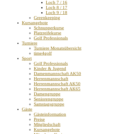
Loch 7 / 16
Loch 8 / 17
Loch 9 / 18
Greenkeeping
Kursangebote
Schnupperkurse
Platzreifekurse
Golf Professionals
Turniere
Turniere Monatsübersicht
time4golf
Sport
Golf Professionals
Kinder & Jugend
Damenmannschaft AK50
Herrenmannschaft
Herrenmannschaft AK50
Herrenmannschaft AK65
Damengruppe
Seniorengruppe
Samstagsgruppe
Gäste
Gästeinformation
Preise
Mitgliedschaft
Kursangebote