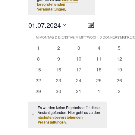
Hinweis
bevorstehenden
Veranstaltungen
.
01.07.2024
Veranstaltung
ANSICHTE
Monat
Ansichten-
Datum
Navigation
NAVIGATI
M
MONTAG
D
DIENSTAG
M
MITTWOCH
D
DONNERSTAG
F
FREI
KALENDER
wählen.
0
0
0
0
0
1
2
3
4
5
VON
Veranstaltungen
Veranstaltungen
Veranstaltungen
Veranstaltungen
Veranst
0
0
0
0
0
8
9
10
11
12
VERANSTALTUNGEN
Veranstaltungen
Veranstaltungen
Veranstaltungen
Veranstaltungen
Veransta
0
0
0
0
0
15
16
17
18
19
Veranstaltungen
Veranstaltungen
Veranstaltungen
Veranstaltungen
Veransta
0
0
0
0
0
22
23
24
25
26
Veranstaltungen
Veranstaltungen
Veranstaltungen
Veranstaltungen
Veransta
0
0
0
0
0
29
30
31
1
2
Veranstaltungen
Veranstaltungen
Veranstaltungen
Veranstaltungen
Veranst
Es wurden keine Ergebnisse für diese
Ansicht gefunden. Hier geht es zu den
Hinweis
nächsten bevorstehenden
Veranstaltungen
.