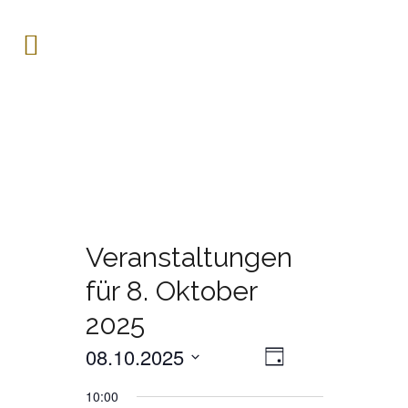
Veranstaltungen
für 8. Oktober
2025
08.10.2025
Veranstaltung
ANSICHTE
Tag
Ansichten-
Datum
Navigation
NAVIGATI
10:00
wählen.