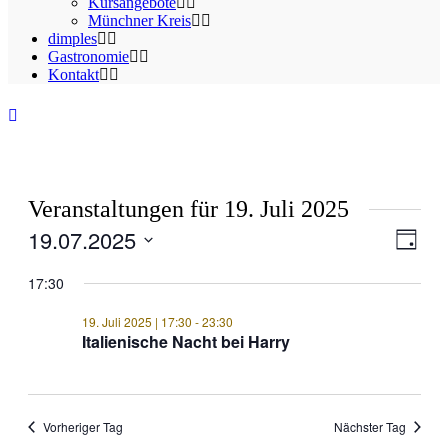
Kursangebote
Münchner Kreis
dimples
Gastronomie
Kontakt
Veranstaltungen für 19. Juli 2025
19.07.2025
Ansic
Veran
Tag
Ansic
Navig
Datum
Navig
wählen.
17:30
19. Juli 2025 | 17:30
-
23:30
Italienische Nacht bei Harry
Vorheriger Tag
Nächster Tag