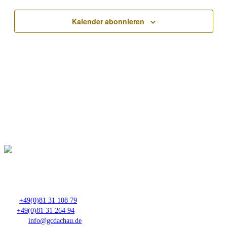
Kalender abonnieren
Club- Nr. 8816
An der Floßlände 3, 85221 Dachau
Tel.:
+49(0)81 31 108 79
Fax:
+49(0)81 31 264 94
E-Mail:
info@gcdachau.de