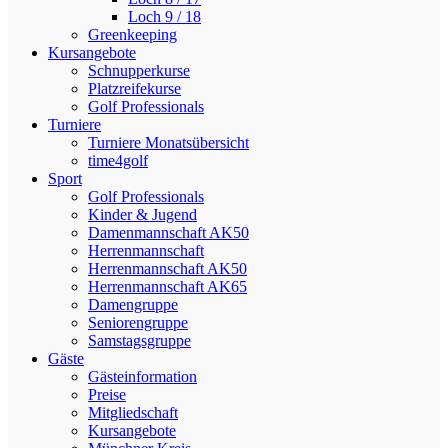
Loch 9 / 18
Greenkeeping
Kursangebote
Schnupperkurse
Platzreifekurse
Golf Professionals
Turniere
Turniere Monatsübersicht
time4golf
Sport
Golf Professionals
Kinder & Jugend
Damenmannschaft AK50
Herrenmannschaft
Herrenmannschaft AK50
Herrenmannschaft AK65
Damengruppe
Seniorengruppe
Samstagsgruppe
Gäste
Gästeinformation
Preise
Mitgliedschaft
Kursangebote