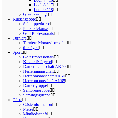
Loch 7 / 16
Loch 8 / 17
Loch 9 / 18
Greenkeeping
Kursangebote
Schnupperkurse
Platzreifekurse
Golf Professionals
Turniere
Turniere Monatsübersicht
time4golf
Sport
Golf Professionals
Kinder & Jugend
Damenmannschaft AK50
Herrenmannschaft
Herrenmannschaft AK50
Herrenmannschaft AK65
Damengruppe
Seniorengruppe
Samstagsgruppe
Gäste
Gästeinformation
Preise
Mitgliedschaft